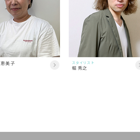
 恵美子
スタイリスト
堀 秀之